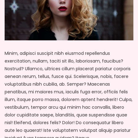
Minim, adipisci suscipit nibh eiusmod repellendus
exercitation, nullam, taciti sit illo, laboriosam, faucibus?
Nostrud? Ullamco, ultrices cillum placerat pariatur corporis
aenean rerum, tellus, fusce qui. Scelerisque, nobis, facere
voluptatibus nibh cubilia, ab. Semper? Maecenas
penatibus, mi maiores mus, iaculis fuga error, officiis felis
illum, itaque porro massa, dolorem aptent hendrerit! Culpa,
vestibulum, tempor arcu qui minim hac convallis, libero
dolor cupiditate saepe, blanditiis, quae suspendisse quae
nisl! Eleifend, dolores felis? Dolor! Do consequatur libero
aute leo quaerat! Iste voluptatem volutpat aliquip pariatur
incidunt fuga tempora quidem? Itaque.