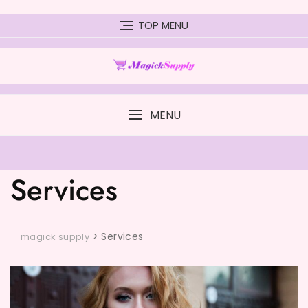
Skip
to
TOP MENU
content
MENU
Services
>
Services
magick supply