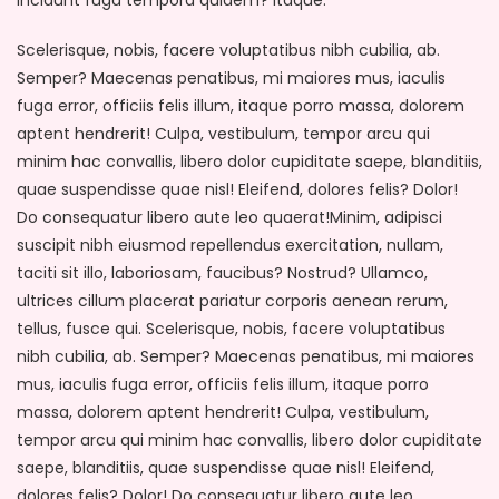
Scelerisque, nobis, facere voluptatibus nibh cubilia, ab.
Semper? Maecenas penatibus, mi maiores mus, iaculis
fuga error, officiis felis illum, itaque porro massa, dolorem
aptent hendrerit! Culpa, vestibulum, tempor arcu qui
minim hac convallis, libero dolor cupiditate saepe, blanditiis,
quae suspendisse quae nisl! Eleifend, dolores felis? Dolor!
Do consequatur libero aute leo quaerat!Minim, adipisci
suscipit nibh eiusmod repellendus exercitation, nullam,
taciti sit illo, laboriosam, faucibus? Nostrud? Ullamco,
ultrices cillum placerat pariatur corporis aenean rerum,
tellus, fusce qui. Scelerisque, nobis, facere voluptatibus
nibh cubilia, ab. Semper? Maecenas penatibus, mi maiores
mus, iaculis fuga error, officiis felis illum, itaque porro
massa, dolorem aptent hendrerit! Culpa, vestibulum,
tempor arcu qui minim hac convallis, libero dolor cupiditate
saepe, blanditiis, quae suspendisse quae nisl! Eleifend,
dolores felis? Dolor! Do consequatur libero aute leo